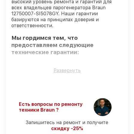
высокий уровень ремонта и гарантий для
всех владельцев парогенератора Braun
12750007-SI5078GY. Наши гарантии
базируются на принципах доверия и
ответственности.
Мы гордимся тем, что
предоставляем следующие
технические гарантии:
Использование оригинальных
Развернуть
запчастей
– гарантируем использование
фирменных запчастей для починки.
Квалифицированные специалисты
–
все работники проходят обязательное
обучение и ежегодную аттестацию, что
Есть вопросы по ремонту
подтверждает их уровень мастерства.
техники Braun ?
Соблюдение сроков обслуживания
–
гарантируем завершение работ без
Запишитесь на ремонт и получите
задержек.
скидку -25%
Подтвержденная гарантия
–