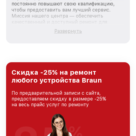
постоянно повышают свою квалификацию,
чтобы предоставить вам лучший сервис.
Миссия нашего центра — обеспечить
качественный и доступный ремонт для
каждого пользователя продукции Braun, вне
Развернуть
зависимости от сложности поломки. Мы
стремимся к тому, чтобы каждый клиент был
удовлетворен скоростью и качеством
предоставляемых услуг. Наша цель — стать
лучшим сервисным центром Braun в городе
Казани, постоянно повышая уровень доверия
и лояльности наших клиентов.
Скидка -25% на ремонт
любого устройства Braun
По предварительной записи с сайта,
предоставляем скидку в размере -25%
на весь прайс услуг по ремонту
%