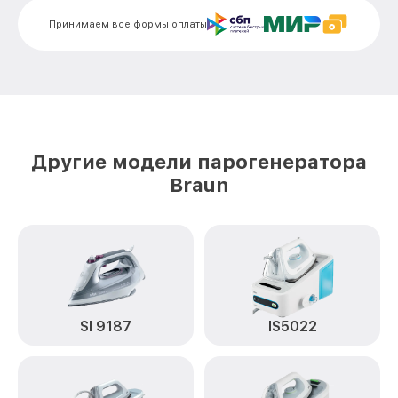
Профилактическая чистка 12750007-
от 550₽
Принимаем все формы оплаты
SI5078GY Braun
Корпусный ремонт (замена резинок,
креплений, кнопок) 12750007-SI5078GY
от 450₽
Braun
Очистка подошвы утюга 12750007-
от 500₽
SI5078GY Braun
Другие модели парогенератора
Замена шнура питания 12750007-
Braun
от 590₽
SI5078GY Braun
Ремонт/замена датчика температуры
от 590₽
12750007-SI5078GY Braun
Восстановление электроклапана
от 600₽
12750007-SI5078GY Braun
SI 9187
IS5022